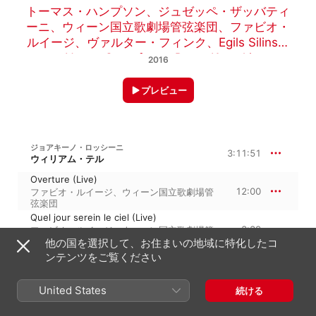
トーマス・ハンプソン
、
ジュゼッペ・ザッバティ
ーニ
、
ウィーン国立歌劇場管弦楽団
、
ファビオ・
ルイージ
、
ヴァルター・フィンク
、
Egils Silins
、
Nancy Gustafson
、
Dawn Kotoski
2016
プレビュー
ジョアキーノ・ロッシーニ
3:11:51
ウィリアム・テル
Overture (Live)
12:00
ファビオ・ルイージ
、
ウィーン国立歌劇場管
弦楽団
Quel jour serein le ciel (Live)
3:39
ファビオ・ルイージ
、
ウィーン国立歌劇場管
弦楽団
、
ウィーン国立歌劇場合唱団
他の国を選択して、お住まいの地域に特化したコ
Accours dans ma nacelle (Live)
ンテンツをご覧ください
ファビオ・ルイージ
、
Dawn Kotoski
、
ウィ
5:41
ーン国立歌劇場管弦楽団
、
Mihaela
United States
Ungureanu
、
トーマス・ハンプソン
、
マテ
続ける
ィアス・ツァハリアセン
On entend des montagnes (Live)