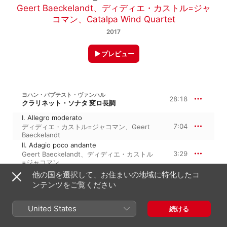
Geert Baeckelandt
、
ディディエ・カストル=ジャ
コマン
、
Catalpa Wind Quartet
2017
プレビュー
ヨハン・バプテスト・ヴァンハル
28:18
クラリネット・ソナタ 変ロ長調
I. Allegro moderato
7:04
ディディエ・カストル=ジャコマン
、
Geert
Baeckelandt
II. Adagio poco andante
3:29
Geert Baeckelandt
、
ディディエ・カストル
=ジャコマン
III. Rondo. Allegro
他の国を選択して、お住まいの地域に特化したコ
4:23
Geert Baeckelandt
、
ディディエ・カストル
ンテンツをご覧ください
=ジャコマン
I. Allegro moderato
United States
5:15
続ける
Geert Baeckelandt
、
ディディエ・カストル
=ジャコマン