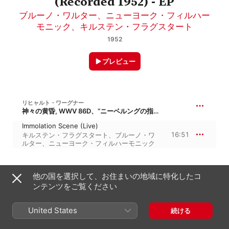
(Recorded 1952) - EP
ブルーノ・ワルター
、
ニューヨーク・フィルハー
モニック
、
キルステン・フラグスタート
1952
プレビュー
リヒャルト・ワーグナー
神々の黄昏, WWV 86D、“ニーベルングの指環より”
Immolation Scene (Live)
16:51
キルステン・フラグスタート
、
ブルーノ・ワ
ルター
、
ニューヨーク・フィルハーモニック
1952年1月1日

他の国を選択して、お住まいの地域に特化したコ
1トラック、16分

ンテンツをご覧ください
℗ 1997 New York Philharmonic
United States
続ける
レコードレーベル
New York Philharmonic