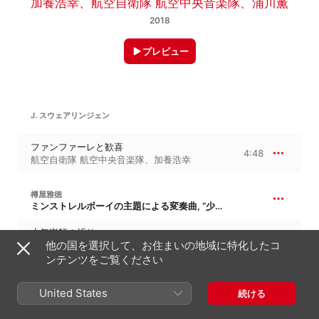
加養浩幸
、
航空自衛隊 航空中央音楽隊
、
浦川薫
2018
プレビュー
J. スウェアリンジェン
ファンファーレと歓喜
4:48
航空自衛隊 航空中央音楽隊
、
加養浩幸
樽屋雅徳
ミンストレルボーイの主題による変奏曲, “少年楽師の祈り”
少年楽師の祈り
6:59
他の国を選択して、お住まいの地域に特化したコ
加養浩幸
、
航空自衛隊 航空中央音楽隊
ンテンツをご覧ください
ヤン・ヴァン=デル=ロースト
1834 Machera Impressions
United States
続ける
マチェラの印象