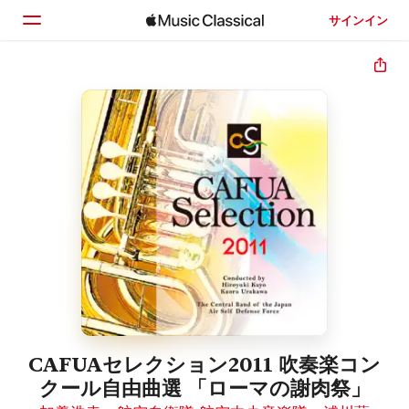
サインイン
ホーム
見つける
検索
CAFUAセレクション2011 吹奏楽コン
クール自由曲選 「ローマの謝肉祭」