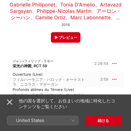
Gabrielle Philiponet
、
Tonia D'Amelio
、
Artavazd
Sargsyan
、
Philippe-Nicolas Martin
、
アーロン・
シーハン
、
Camille Ortiz
、
Marc Labonnette
、
フ
ィルハーモニア・バロック・オーケストラ
、
ニコ
2018
ラス・マギーガン
プレビュー
ジャン=フィリップ・ラモー
2:26:54
栄光の神殿, RCT 59
Ouverture (Live)
3:59
フィルハーモニア・バロック・オーケスト
ラ
、
ニコラス・マギーガン
Profonds abîmes du Ténare (Live)
フィルハーモニア・バロック・オーケスト
3:11
ラ
、
ニコラス・マギーガン
、
Marc
他の国を選択して、お住まいの地域に特化したコ
Labonnette
ンテンツをご覧ください
Notre gloire est de détruire (Live)
フィルハーモニア・バロック・オーケスト
1:18
ラ
、
Marc Labonnette
、
Philharmonia
United States
続ける
Baroque Chorale
、
ニコラス・マギーガン
Renversez ces affreux monumens.