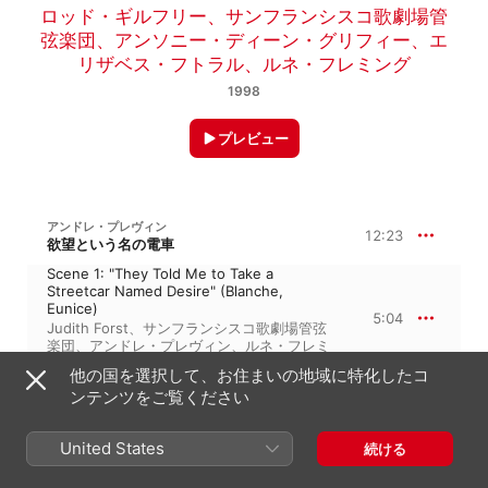
ロッド・ギルフリー
、
サンフランシスコ歌劇場管
弦楽団
、
アンソニー・ディーン・グリフィー
、
エ
リザベス・フトラル
、
ルネ・フレミング
1998
プレビュー
アンドレ・プレヴィン
12:23
欲望という名の電車
Scene 1: "They Told Me to Take a
Streetcar Named Desire" (Blanche,
Eunice)
5:04
Judith Forst
、
サンフランシスコ歌劇場管弦
楽団
、
アンドレ・プレヴィン
、
ルネ・フレミ
ング
他の国を選択して、お住まいの地域に特化したコ
"Blanche!" / "Stella! Oh Stella!" (Stella,
ンテンツをご覧ください
Blanche)
7:18
アンドレ・プレヴィン
、
エリザベス・フトラ
ル
、
サンフランシスコ歌劇場管弦楽団
、
ル
United States
続ける
ネ・フレミング