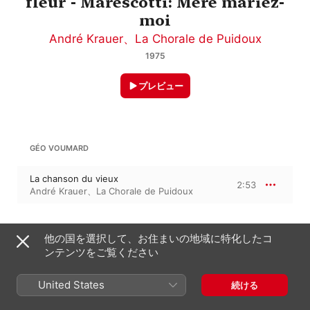
fleur - Marescotti: Mère mariez-
moi
André Krauer
、
La Chorale de Puidoux
1975
プレビュー
GÉO VOUMARD
La chanson du vieux
2:53
André Krauer
、
La Chorale de Puidoux
G. ドレ
他の国を選択して、お住まいの地域に特化したコ
ンテンツをご覧ください
La vigne en fleurs
2:42
La Chorale de Puidoux
、
André Krauer
United States
続ける