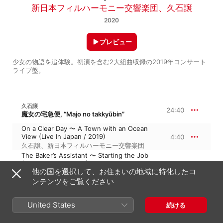
新日本フィルハーモニー交響楽団
、
久石譲
2020
プレビュー
少女の物語を追体験。初演を含む2大組曲収録の2019年コンサート
ライブ盤。
久石譲
24:40
魔女の宅急便, “Majo no takkyūbin”
On a Clear Day 〜 A Town with an Ocean
View (Live In Japan / 2019)
4:40
久石譲
、
新日本フィルハーモニー交響楽団
The Baker’s Assistant 〜 Starting the Job
(Live In Japan / 2019)
2:14
他の国を選択して、お住まいの地域に特化したコ
新日本フィルハーモニー交響楽団
、
久石譲
ンテンツをご覧ください
Surrogate Jiji 〜 Jeff (Live In Japan /
2019)
2:40
新日本フィルハーモニー交響楽団
、
久石譲
United States
続ける
A Very Busy Kiki 〜 Late for the Party
(Live In Japan / 2019)
2:05