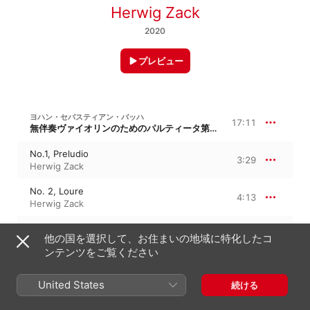
Herwig Zack
2020
プレビュー
ヨハン・セバスティアン・バッハ
17:11
無伴奏ヴァイオリンのためのパルティータ第3番 ホ長調, BWV 1006
No.1, Preludio
3:29
Herwig Zack
No. 2, Loure
4:13
Herwig Zack
No. 3, Gavotte en Rondeau
3:00
他の国を選択して、お住まいの地域に特化したコ
Herwig Zack
ンテンツをご覧ください
No. 4, Menuets I et II
3:30
Herwig Zack
United States
続ける
No. 5, Bourrée
1:15