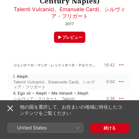
Century Naples)
Talenti Vulcanici
、
Emanuele Cardi
、
シルヴィ
ア・フリガート
2017
プレビュー
ジェンナーロ・マンナ：レッツィオーネ・テルツァ・デル・ヴェネルディ・サント
16:42
I. Aleph
0:50
Talenti Vulcanici
、
Emanuele Cardi
、
シルヴ
ィア・フリガート
II. Ego vir – Aleph – Me minavit – Aleph
3:36
シルヴィア・フリガート
、
Talenti
Vulcanici
、
Emanuele Cardi
他の国を選択して、お住まいの地域に特化したコ
III. Tantum in me vertit
ンテンツをご覧ください
0:15
Emanuele Cardi
、
Talenti Vulcanici
、
シルヴ
ィア・フリガート
IV. Beth (1)
United States
続ける
0:25
Talenti Vulcanici
、
シルヴィア・フリガー
ト
、
Emanuele Cardi