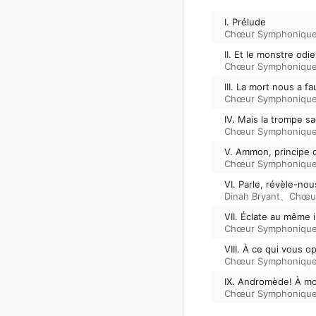
I. Prélude
Chœur Symphonique
II. Et le monstre odi
Chœur Symphonique
III. La mort nous a f
Chœur Symphonique
IV. Mais la trompe s
Chœur Symphonique
V. Ammon, principe 
Chœur Symphonique
VI. Parle, révèle-no
Dinah Bryant
、
Chœur
VII. Éclate au même 
Chœur Symphonique
VIII. À ce qui vous o
Chœur Symphonique
IX. Andromède! À mo
Chœur Symphonique