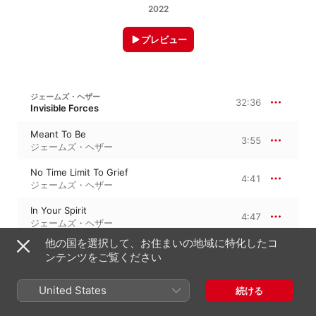
2022
プレビュー
ジェームズ・ヘザー
32:36
Invisible Forces
Meant To Be
3:55
ジェームズ・ヘザー
No Time Limit To Grief
4:41
ジェームズ・ヘザー
In Your Spirit
4:47
ジェームズ・ヘザー
他の国を選択して、お住まいの地域に特化したコ
Balance
2:50
ンテンツをご覧ください
ジェームズ・ヘザー
Ultraviolet
United States
続ける
1:33
ジェームズ・ヘザー