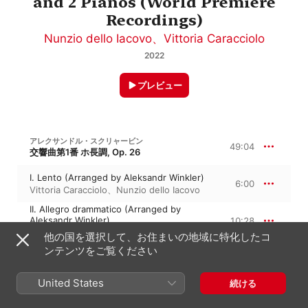
and 2 Pianos (World Premiere
Recordings)
Nunzio dello Iacovo
、
Vittoria Caracciolo
2022
プレビュー
アレクサンドル・スクリャービン
49:04
交響曲第1番 ホ長調, Op. 26
I. Lento (Arranged by Aleksandr Winkler)
6:00
Vittoria Caracciolo
、
Nunzio dello Iacovo
II. Allegro drammatico (Arranged by
Aleksandr Winkler)
10:28
Nunzio dello Iacovo
、
Vittoria Caracciolo
他の国を選択して、お住まいの地域に特化したコ
ンテンツをご覧ください
III. Lento (Arranged by Aleksandr Winkler)
7:02
Nunzio dello Iacovo
、
Vittoria Caracciolo
United States
続ける
IV. Vivace (Arranged by Aleksandr
Winkler)
4:00
Nunzio dello Iacovo
、
Vittoria Caracciolo