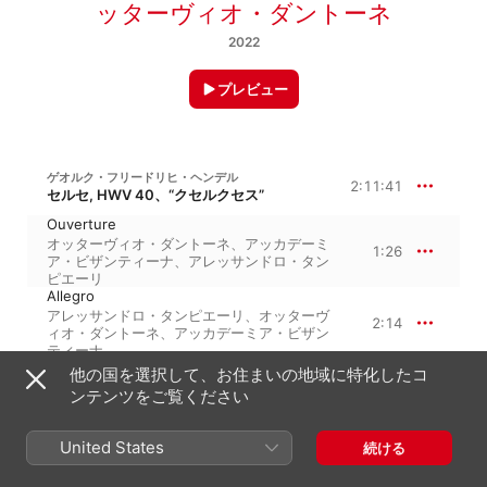
ッターヴィオ・ダントーネ
2022
プレビュー
ゲオルク・フリードリヒ・ヘンデル
2:11:41
セルセ, HWV 40、“クセルクセス”
Ouverture
オッターヴィオ・ダントーネ
、
アッカデーミ
1:26
ア・ビザンティーナ
、
アレッサンドロ・タン
ピエーリ
Allegro
アレッサンドロ・タンピエーリ
、
オッターヴ
2:14
ィオ・ダントーネ
、
アッカデーミア・ビザン
ティーナ
Scene 1. "Rec. Acc. Frondi tenere, e
他の国を選択して、お住まいの地域に特化したコ
belle" Aria. "Ombra mai fu" (Serse)
ンテンツをご覧ください
3:05
アリアンナ・ヴェンディテッリ
、
アッカデー
ミア・ビザンティーナ
、
オッターヴィオ・ダ
ントーネ
United States
続ける
Scene 2. "Rec. Siam giunti, Elviro",
"Sinfonia e Rec. Sento un soave