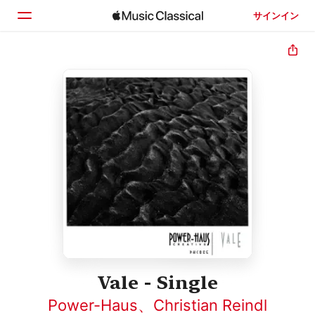
サインイン
ホーム
見つける
検索
Vale - Single
Power-Haus
、
Christian Reindl