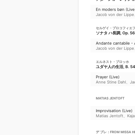
En moders bøn (Live
Jacob von der Lippe
セルゲイ・プロコフィエ
ソナタ ハ長調, Op. 56
Andante cantabile - A
Jacob von der Lippe
エルネスト・ブロッホ
ユダヤ人の生活, B. 5
Prayer (Live)
Anne Stine Dahl
、
Ja
MATIAS JENTOFT
Improvisation (Live)
Matias Jentoft
、
Kaj
デ プレ：FROM MISSA HE