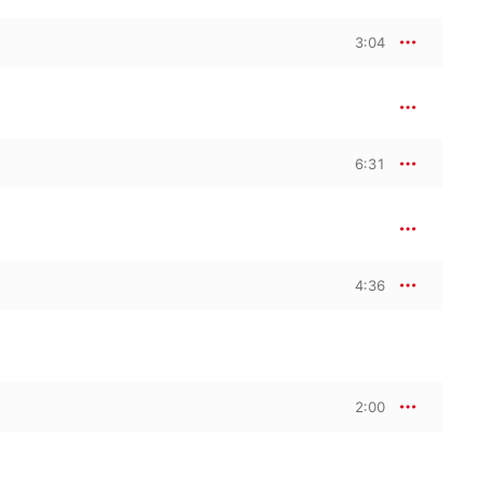
3:04
6:31
4:36
2:00