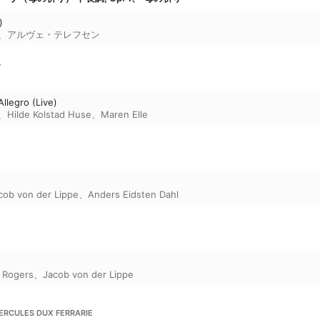
)
、
アルヴェ・テレフセン
フ
llegro (Live)
、
Hilde Kolstad Huse
、
Maren Elle
4
cob von der Lippe
、
Anders Eidsten Dahl
a Rogers
、
Jacob von der Lippe
RCULES DUX FERRARIE