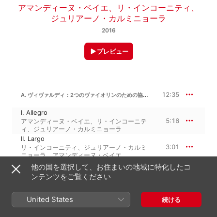
アマンディーヌ・ベイエ
、
リ・インコーニティ
、
ジュリアーノ・カルミニョーラ
2016
プレビュー
A. ヴィヴァルディ：2つのヴァイオリンのための協奏曲 ハ長調 RV 507
12:35
I. Allegro
5:16
アマンディーヌ・ベイエ
、
リ・インコーニテ
ィ
、
ジュリアーノ・カルミニョーラ
II. Largo
3:01
リ・インコーニティ
、
ジュリアーノ・カルミ
ニョーラ
、
アマンディーヌ・ベイエ
III. Allegro
他の国を選択して、お住まいの地域に特化したコ
4:18
ジュリアーノ・カルミニョーラ
、
アマンディ
ンテンツをご覧ください
ーヌ・ベイエ
、
リ・インコーニティ
United States
続ける
アントニオ・ヴィヴァルディ
10:50
2つのヴァイオリンのための協奏曲 変ロ長調, RV 529