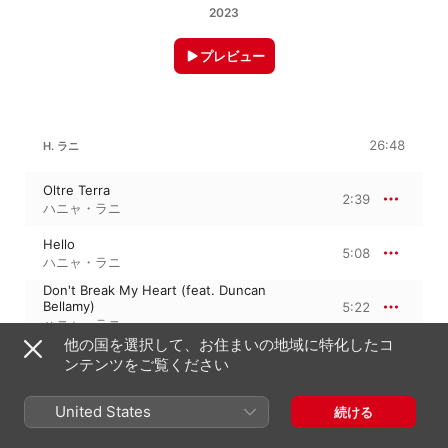
2023
プレビュー
26:48
H. ラニ
Oltre Terra
2:39
ハニャ・ラニ
Hello
5:08
ハニャ・ラニ
Don't Break My Heart (feat. Duncan
Bellamy)
5:22
ハニャ・ラニ
他の国を選択して、お住まいの地域に特化したコ
24.03
4:13
ンテンツをご覧ください
ハニャ・ラニ
Dancing with Ghosts
United States
続ける
4:59
Patrick Watson
、
ハニャ・ラニ