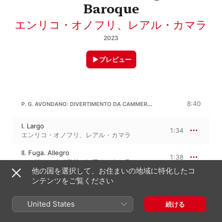
Baroque
エンリコ・オノフリ
、
レアル・カマラ
2023
プレビュー
P. G. AVONDANO: DIVERTIMENTO DA CAMMERA NO. 1 IN C MINOR (VERSION FOR ORCHESTRA BY FERNANDO MIGUEL JALÔTO)
8:40
I. Largo
1:34
エンリコ・オノフリ
、
レアル・カマラ
II. Fuga. Allegro
1:38
エンリコ・オノフリ
、
レアル・カマラ
他の国を選択して、お住まいの地域に特化したコ
III. Largo
ンテンツをご覧ください
1:46
エンリコ・オノフリ
、
レアル・カマラ
United States
続ける
IV. Allegro
3:40
エンリコ・オノフリ
、
レアル・カマラ