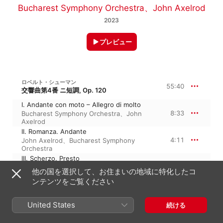
Bucharest Symphony Orchestra
、
John Axelrod
2023
プレビュー
ロベルト・シューマン
55:40
交響曲第4番 ニ短調, Op. 120
I. Andante con moto – Allegro di molto
8:33
Bucharest Symphony Orchestra
、
John
Axelrod
II. Romanza. Andante
4:11
John Axelrod
、
Bucharest Symphony
Orchestra
III. Scherzo. Presto
6:31
Bucharest Symphony Orchestra
、
John
他の国を選択して、お住まいの地域に特化したコ
Axelrod
ンテンツをご覧ください
IV. Largo – Finale. Allegro vivace
5:58
John Axelrod
、
Bucharest Symphony
Orchestra
United States
続ける
I. Ziemlich langsam – Lebhaft
11:34
John Axelrod
、
Bucharest Symphony