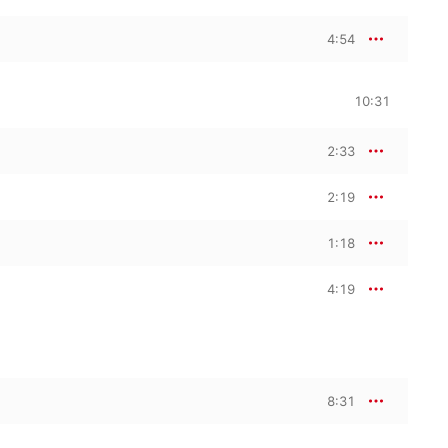
4:54
10:31
2:33
2:19
1:18
4:19
8:31