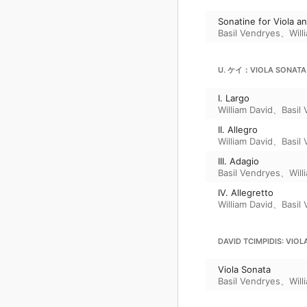
Sonatine for Viola a
Basil Vendryes
、
Will
U. ケイ：VIOLA SONATA
I. Largo
William David
、
Basil
II. Allegro
William David
、
Basil
III. Adagio
Basil Vendryes
、
Will
IV. Allegretto
William David
、
Basil
DAVID TCIMPIDIS: VIO
Viola Sonata
Basil Vendryes
、
Will