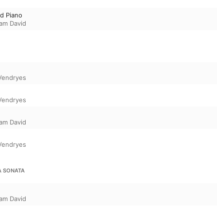
nd Piano
iam David
 Vendryes
 Vendryes
iam David
 Vendryes
LA SONATA
iam David