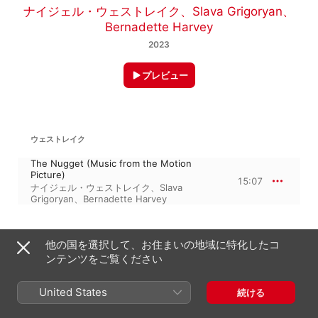
ナイジェル・ウェストレイク
、
Slava Grigoryan
、
Bernadette Harvey
2023
プレビュー
ウェストレイク
The Nugget (Music from the Motion
Picture)
15:07
ナイジェル・ウェストレイク
、
Slava
Grigoryan
、
Bernadette Harvey
2023年12月11日

他の国を選択して、お住まいの地域に特化したコ
1トラック、15分

ンテンツをご覧ください
℗ 2023 Nigel Westlake
United States
続ける