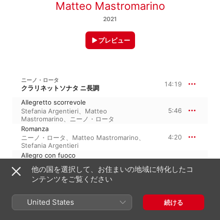
Matteo Mastromarino
2021
プレビュー
ニーノ・ロータ
14:19
クラリネットソナタ ニ長調
Allegretto scorrevole
5:46
Stefania Argentieri
、
Matteo
Mastromarino
、
ニーノ・ロータ
Romanza
4:20
ニーノ・ロータ
、
Matteo Mastromarino
、
Stefania Argentieri
Allegro con fuoco
4:12
Matteo Mastromarino
、
Stefania
他の国を選択して、お住まいの地域に特化したコ
Argentieri
、
ニーノ・ロータ
ンテンツをご覧ください
T. PROCACCINI: SONATA RAPSODICA PER VIOLONCELLO E PIANOFORTE OP. 8
12:01
United States
続ける
Adagio, Andante, Presto