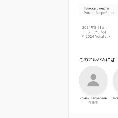
Пляска смерти
Роман Загребеев
2024年5月1日

1トラック、5分

℗ 2024 Vokalistik
このアルバムには
Роман Загребеев
Ро
作曲者