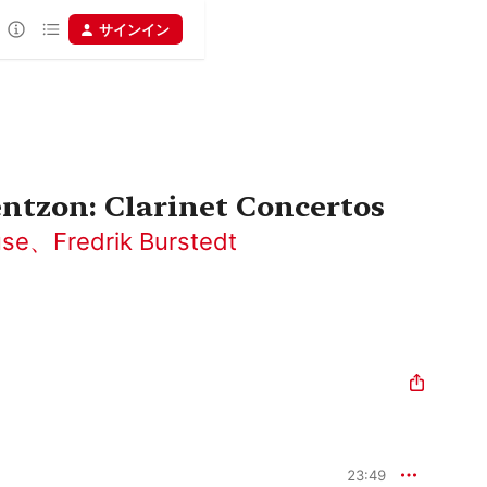
サインイン
ntzon: Clarinet Concertos
use
、
Fredrik Burstedt
23:49