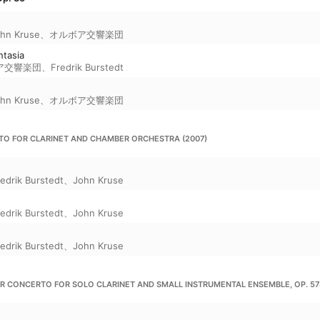
hn Kruse
、
オルボア交響楽団
ntasia
ア交響楽団
、
Fredrik Burstedt
hn Kruse
、
オルボア交響楽団
FOR CLARINET AND CHAMBER ORCHESTRA (2007)
edrik Burstedt
、
John Kruse
edrik Burstedt
、
John Kruse
edrik Burstedt
、
John Kruse
CONCERTO FOR SOLO CLARINET AND SMALL INSTRUMENTAL ENSEMBLE, OP. 578