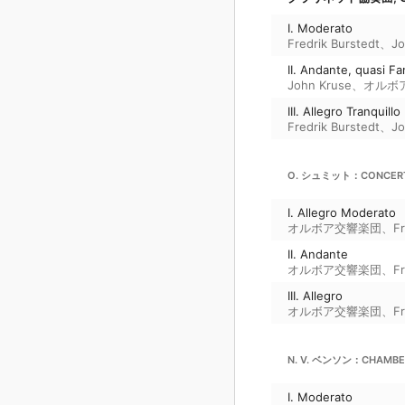
I. Moderato
Fredrik Burstedt
、
Jo
II. Andante, quasi Fa
John Kruse
、
オルボ
III. Allegro Tranquillo
Fredrik Burstedt
、
Jo
O. シュミット：CONCERTO 
I. Allegro Moderato
オルボア交響楽団
、
Fr
II. Andante
オルボア交響楽団
、
Fr
III. Allegro
オルボア交響楽団
、
Fr
N. V. ベンソン：CHAMBER 
I. Moderato