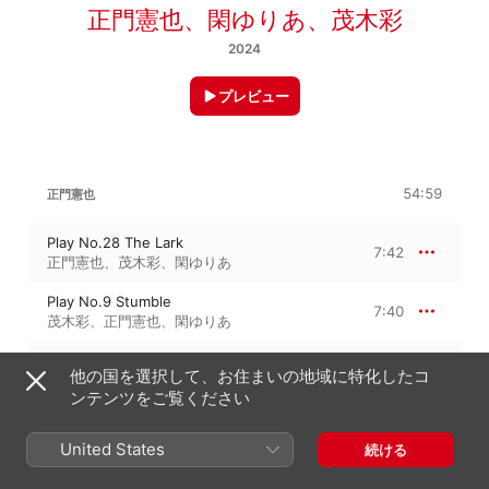
正門憲也
、
閑ゆりあ
、
茂木彩
2024
プレビュー
54:59
正門憲也
Play No.28 The Lark
7:42
正門憲也
、
茂木彩
、
閑ゆりあ
Play No.9 Stumble
7:40
茂木彩
、
正門憲也
、
閑ゆりあ
Play No.30 Spontaneous
9:52
他の国を選択して、お住まいの地域に特化したコ
正門憲也
、
閑ゆりあ
ンテンツをご覧ください
Play No.15 Sonatine - 1st mov. Allegro
6:07
茂木彩
、
正門憲也
United States
続ける
Play No.15 Sonatine - 2nd mov. Allegro
5:52