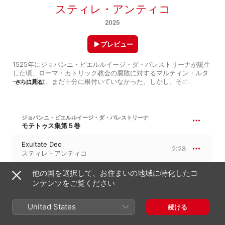
スティレ・アンティコ
2025
プレビュー
1525年にジョバンニ・ピエルルイージ・ダ・パレストリーナが誕生
した頃、ローマ・カトリック教会の腐敗に対するマルティン・ルタ
ーの抗議は、まだ十分に根付いていなかった。しかし、その35年後
さらに見る
に作曲されたパレストリーナの『教皇マルチェルスのミサ曲』は、
宗教改革後の聖楽があるべき姿の手本となった。その姿とは、ピュ
アな響きを持ち、不快な不協和音を含まず、そして何より、尊い典
礼文をはっきり伝えるというものだ。

ジョバンニ・ピエルルイージ・ダ・パレストリーナ
モテトゥス集第５巻
イギリスの合唱団スティレ・アンティコは本作で、なぜ多くの人が
このミサ曲を教会音楽の救世主とみなしたのかをはっきりと示して
Exultate Deo
2:28
いる。レコーディングの時には、指揮者がいない状態で合唱団のメ
スティレ・アンティコ
ンバーが輪になって歌っているので、歌手たちは音楽そのものにな
り、それぞれの声が理想的なバランスで調和する。必要な場面では
他の国を選択して、お住まいの地域に特化したコ
重厚さがあり、驚異的なまでの繊細さもある。その繊細さは
ジョバンニ・ピエルルイージ・ダ・パレストリーナ
4:54
ンテンツをご覧ください
『Gloria』の「Qui tollis」で絶妙に表現され、重厚さは「Tu es 
教皇マルチェルスのミサ曲
Petrus」の恍惚（こうこつ）とした終結部で発揮されている。
a. Kyrie eleison
United States
続ける
1:36
スティレ・アンティコ