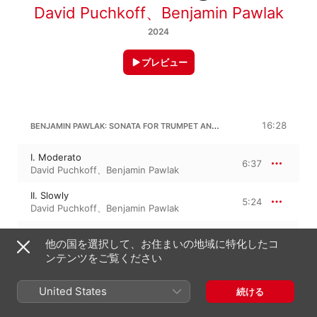
David Puchkoff
、
Benjamin Pawlak
2024
プレビュー
BENJAMIN PAWLAK: SONATA FOR TRUMPET AND PIANO
16:28
I. Moderato
6:37
David Puchkoff
、
Benjamin Pawlak
II. Slowly
5:24
David Puchkoff
、
Benjamin Pawlak
III. Toccata
4:26
他の国を選択して、お住まいの地域に特化したコ
David Puchkoff
、
Benjamin Pawlak
ンテンツをご覧ください
United States
続ける
2024年11月8日

3トラック、16分
