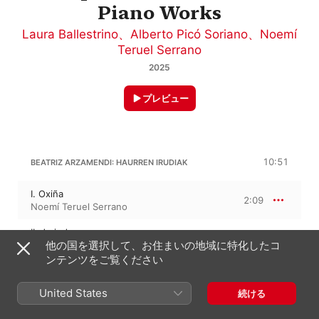
Piano Works
Laura Ballestrino
、
Alberto Picó Soriano
、
Noemí
Teruel Serrano
2025
プレビュー
10:51
BEATRIZ ARZAMENDI: HAURREN IRUDIAK
I. Oxiña
2:09
Noemí Teruel Serrano
II. Jarindo
2:11
他の国を選択して、お住まいの地域に特化したコ
Noemí Teruel Serrano
ンテンツをご覧ください
III. Santa Bárbara
2:21
Noemí Teruel Serrano
United States
続ける
IV. Udalaitz
2:52