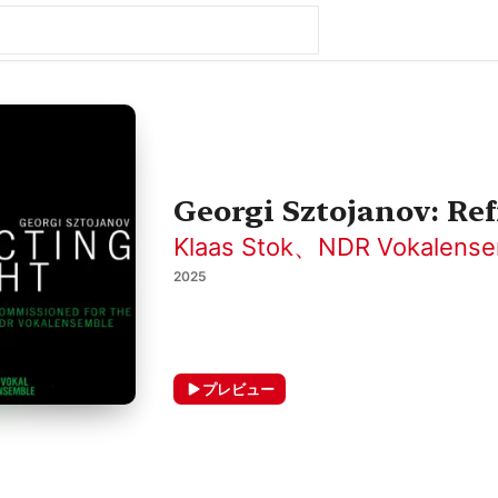
Georgi Sztojanov: Ref
Klaas Stok
、
NDR Vokalense
2025
プレビュー