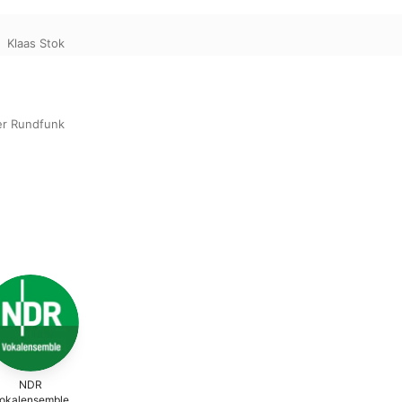
、
Klaas Stok
er Rundfunk
NDR
okalensemble