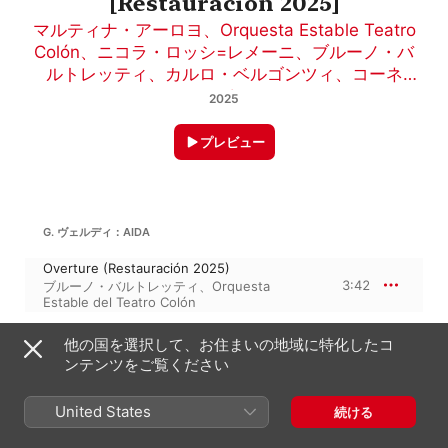
[Restauración 2025]
マルティナ・アーロヨ
、
Orquesta Estable Teatro
Colón
、
ニコラ・ロッシ=レメーニ
、
ブルーノ・バ
ルトレッティ
、
カルロ・ベルゴンツィ
、
コーネ
ル・マックニール
2025
プレビュー
G. ヴェルディ：AIDA
Overture (Restauración 2025)
3:42
ブルーノ・バルトレッティ
、
Orquesta
Estable del Teatro Colón
他の国を選択して、お住まいの地域に特化したコ
ジュゼッペ・ヴェルディ
44:38
アイーダ
ンテンツをご覧ください
Si corre voce che l'Etiope Ardisca (Live at
Teatro Colón, Buenos Aires, 16/06/1968)
United States
続ける
[Restauración 2025]
1:35
ニコラ・ロッシ=レメーニ
、
ブルーノ・バル