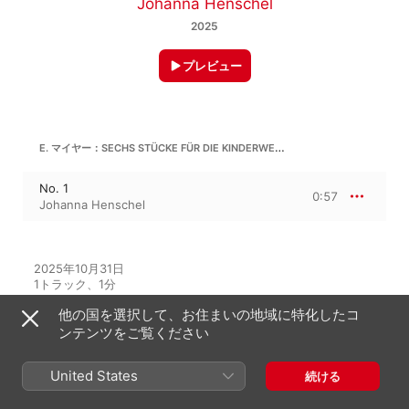
Johanna Henschel
2025
プレビュー
E. マイヤー：SECHS STÜCKE FÜR DIE KINDERWELT, OP. 48
No. 1
0:57
Johanna Henschel
2025年10月31日

1トラック、1分

℗ 2025 Prospero Classical
他の国を選択して、お住まいの地域に特化したコ
ンテンツをご覧ください
レコードレーベル
Prospero Classical
United States
続ける