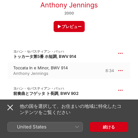
Anthony Jennings
2000
プレビュー
ヨハン・セバスティアン・バッハ
トッカータ第5番 ホ短調, BWV 914
Toccata In e Minor, BWV 914
8:34
Anthony Jennings
ヨハン・セバスティアン・バッハ
前奏曲とフゲッタ ト長調, BWV 902
Prelude In G Major, BWV 902
他の国を選択して、お住まいの地域に特化したコ
8:57
Anthony Jennings
ンテンツをご覧ください
United States
続ける
J. S. バッハ