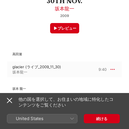
30TH NOV.
坂本龍一
2009
プレビュー
高田漣
glacier (ライブ_2009_11_30)
9:40
坂本龍一
坂本 龍一
他の国を選択して、お住まいの地域に特化したコ
hibari (ライブ_2009_11_30)
4:44
ンテンツをご覧ください
坂本龍一
United States
続ける
5:07
坂本龍一