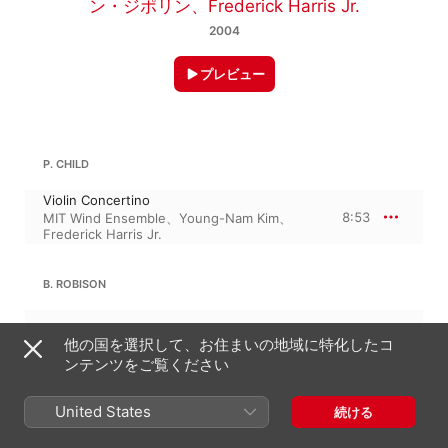
ン・ジポリン
、
Frederick Harris Jr.
2004
プレビュー
P. CHILD
Violin Concertino
8:53
MIT Wind Ensemble
、
Young-Nam Kim
、
Frederick Harris Jr.
B. ROBISON
The Congress of the Insomniacs
12:17
他の国を選択して、お住まいの地域に特化したコ
MIT Wind Ensemble
、
Frederick Harris Jr.
ンテンツをご覧ください
18:11
シュラー：SONG AND DANCE
United States
続ける
Quiet Music