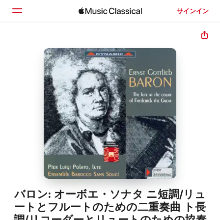
サインイン
ホーム
見つける
検索
バロン: オーボエ・ソナタ ニ短調/リュ
ートとフルートのための二重奏曲 ト長
調/リコーダーとリュートのための協奏