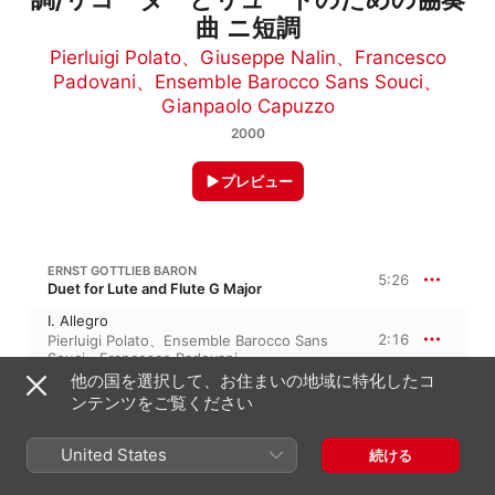
曲 ニ短調
Pierluigi Polato
、
Giuseppe Nalin
、
Francesco
Padovani
、
Ensemble Barocco Sans Souci
、
Gianpaolo Capuzzo
2000
プレビュー
ERNST GOTTLIEB BARON
5:26
Duet for Lute and Flute G Major
I. Allegro
2:16
Pierluigi Polato
、
Ensemble Barocco Sans
Souci
、
Francesco Padovani
他の国を選択して、お住まいの地域に特化したコ
II. Adagio
1:27
Ensemble Barocco Sans Souci
、
Pierluigi
ンテンツをご覧ください
Polato
、
Francesco Padovani
III. Presto
United States
続ける
1:42
Ensemble Barocco Sans Souci
、
Pierluigi
Polato
、
Francesco Padovani