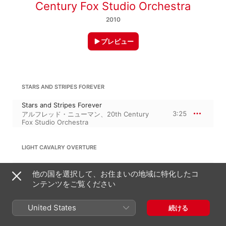
Century Fox Studio Orchestra
2010
プレビュー
STARS AND STRIPES FOREVER
Stars and Stripes Forever
3:25
アルフレッド・ニューマン
、
20th Century
Fox Studio Orchestra
LIGHT CAVALRY OVERTURE
Light Cavalry Overture
他の国を選択して、お住まいの地域に特化したコ
2:46
20th Century Fox Studio Orchestra
、
アル
フレッド・ニューマン
ンテンツをご覧ください
United States
続ける
TURKEY IN THE STRAW