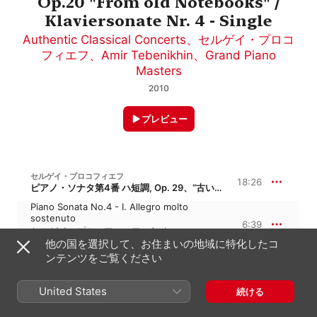
Op.20 "From old Notebooks" /
Klaviersonate Nr. 4 - Single
Authentic Classical Concerts
、
セルゲイ・プロコ
フィエフ
、
Amir Tebenikhin
、
Grand Piano
Masters
2010
プレビュー
セルゲイ・プロコフィエフ
18:26
ピアノ・ソナタ第4番 ハ短調, Op. 29、“古い手帳から”
Piano Sonata No.4 - I. Allegro molto
sostenuto
6:39
セルゲイ・プロコフィエフ
、
Amir
Tebenikhin
他の国を選択して、お住まいの地域に特化したコ
Piano Sonata No.4 - II. Andante assai
ンテンツをご覧ください
8:00
セルゲイ・プロコフィエフ
、
Amir
Tebenikhin
United States
続ける
Piano Sonata No.4 - III. Allegro con brio,
ma non leggiere
3:45
セルゲイ・プロコフィエフ
、
Amir