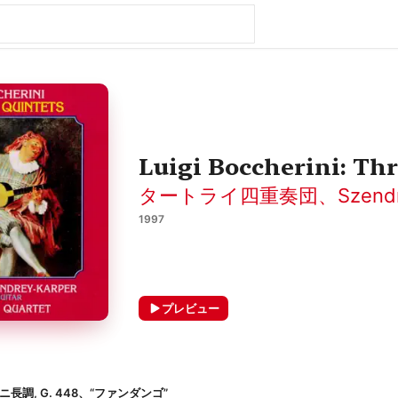
Luigi Boccherini: Th
タートライ四重奏団
、
Szendr
1997
プレビュー
長調, G. 448、“ファンダンゴ”