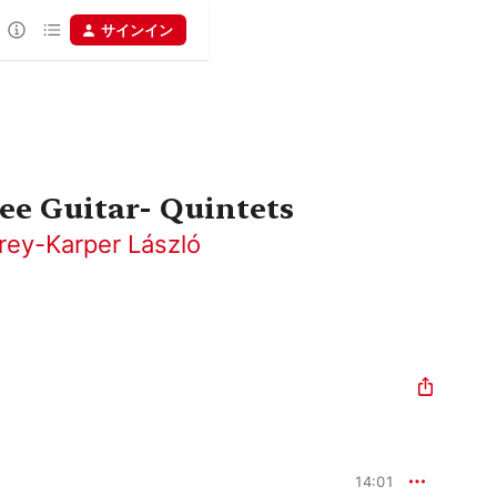
サインイン
ree Guitar- Quintets
ey-Karper László
14:01