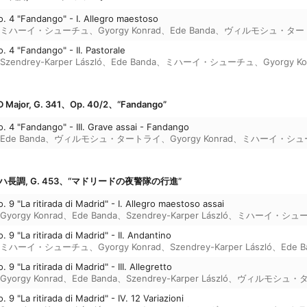
o. 4 "Fandango" - I. Allegro maestoso
ミハーイ・シューチュ
、
Gyorgy Konrad
、
Ede Banda
、
ヴィルモシュ・ター
. 4 "Fandango" - II. Pastorale
Szendrey-Karper László
、
Ede Banda
、
ミハーイ・シューチュ
、
Gyorgy Ko
2 D Major, G. 341、Op. 40/2、“Fandango”
o. 4 "Fandango" - III. Grave assai - Fandango
Ede Banda
、
ヴィルモシュ・タートライ
、
Gyorgy Konrad
、
ミハーイ・シュ
長調, G. 453、“マドリードの夜警隊の行進”
. 9 "La ritirada di Madrid" - I. Allegro maestoso assai
Gyorgy Konrad
、
Ede Banda
、
Szendrey-Karper László
、
ミハーイ・シュ
. 9 "La ritirada di Madrid" - II. Andantino
ミハーイ・シューチュ
、
Gyorgy Konrad
、
Szendrey-Karper László
、
Ede B
 9 "La ritirada di Madrid" - III. Allegretto
Gyorgy Konrad
、
Ede Banda
、
Szendrey-Karper László
、
ヴィルモシュ・
 9 "La ritirada di Madrid" - IV. 12 Variazioni