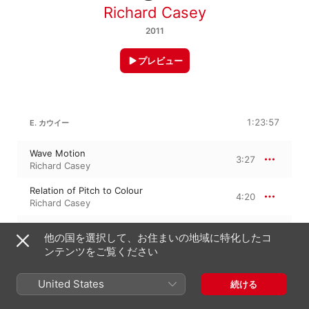
Richard Casey
2011
プレビュー
1:23:57
E. カウイー
Wave Motion
3:27
Richard Casey
Relation of Pitch to Colour
4:20
Richard Casey
Compounding of Simple Vibrations
1:47
他の国を選択して、お住まいの地域に特化したコ
Richard Casey
ンテンツをご覧ください
Measure of the Intensity of Light
2:14
Richard Casey
United States
続ける
Measure of Curvature
4:15