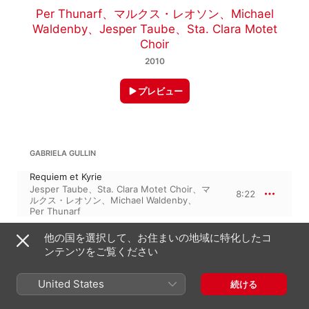
Per Thunarf
、
マルクス・レオソン
、
Michael
Waldenby
、
Jesper Taube
、
Sta. Clara Motet
Choir
2010
プレビュー
GABRIELA GULLIN
Requiem et Kyrie
Jesper Taube
、
Sta. Clara Motet Choir
、
マ
8:22
ルクス・レオソン
、
Michael Waldenby
、
Per Thunarf
他の国を選択して、お住まいの地域に特化したコ
GABRIELA GULLIN: REQUIEM PER IL UOMO INNOCENTE
1:35:14
ンテンツをご覧ください
Introitus
Sta. Clara Motet Choir
、
Michael
United States
続ける
5:53
Waldenby
、
マルクス・レオソン
、
Jesper
Taube
、
Per Thunarf