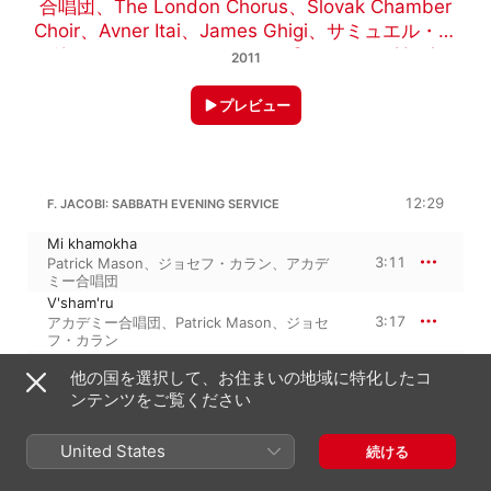
合唱団
、
The London Chorus
、
Slovak Chamber
Choir
、
Avner Itai
、
James Ghigi
、
サミュエル・ア
ドラー
、
ジョセフ・カラン
、
Spectrum
、
Hugh
2011
Potton
、
BBCシンガーズ
、
Raphael Frieder
、
スロ
ヴァキア放送交響楽団
、
Patrick Mason
、
デヴィッ
プレビュー
ド・ピットマン・ジェニングス
、
Stephen
Keavy
、
クリストファー・バウワーズ=ブロードベ
ント
、
Tim Roseman
、
Kenneth Kiesler
12:29
F. JACOBI: SABBATH EVENING SERVICE
Mi khamokha
3:11
Patrick Mason
、
ジョセフ・カラン
、
アカデ
ミー合唱団
V'sham'ru
3:17
アカデミー合唱団
、
Patrick Mason
、
ジョセ
フ・カラン
O May the Words
他の国を選択して、お住まいの地域に特化したコ
1:33
Patrick Mason
、
ジョセフ・カラン
、
アカデ
ンテンツをご覧ください
ミー合唱団
Adon olam
4:27
Patrick Mason
、
ジョセフ・カラン
、
アカデ
United States
続ける
ミー合唱団