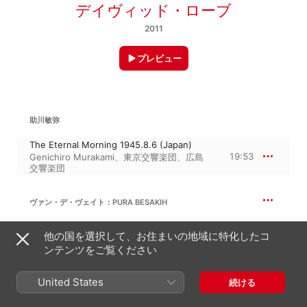
デイヴィッド・ローブ
2011
プレビュー
助川敏弥
The Eternal Morning 1945.8.6 (Japan)
19:53
Genichiro Murakami
、
東京交響楽団
、
広島
交響楽団
ヴァン・デ・ヴェイト：PURA BESAKIH
Pura Besakih (USA/Austria)
他の国を選択して、お住まいの地域に特化したコ
13:58
Szymon Kawalla
、
スロヴァキア放送交響楽
ンテンツをご覧ください
団
デイヴィッド・ローブ
United States
続ける
Unkei