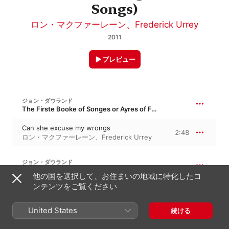
Songs)
ロン・マクファーレーン
、
Frederick Urrey
2011
プレビュー
ジョン・ダウランド
The Firste Booke of Songes or Ayres of Fowre Partes
Can she excuse my wrongs
2:48
ロン・マクファーレーン
、
Frederick Urrey
ジョン・ダウランド
歌曲集第3巻
他の国を選択して、お住まいの地域に特化したコ
ンテンツをご覧ください
Weep you no more, sad fountains
5:01
Frederick Urrey
、
ロン・マクファーレーン
United States
続ける
ジョン・ダウランド