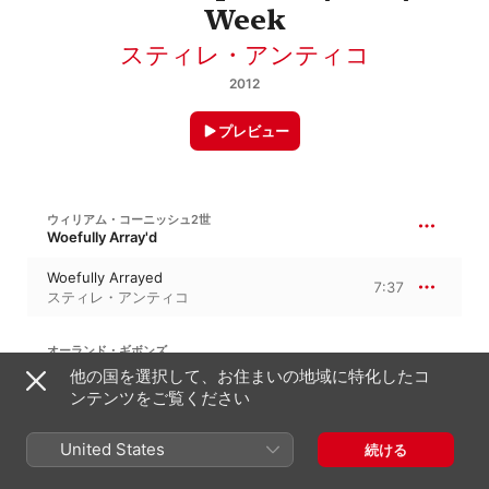
Week
スティレ・アンティコ
2012
プレビュー
ウィリアム・コーニッシュ2世
Woefully Array'd
Woefully Arrayed
7:37
スティレ・アンティコ
オーランド・ギボンズ
ダビデの子に栄あれ
他の国を選択して、お住まいの地域に特化したコ
ンテンツをご覧ください
Hosanna to the Son of David
2:53
スティレ・アンティコ
United States
続ける
トマス・タリス