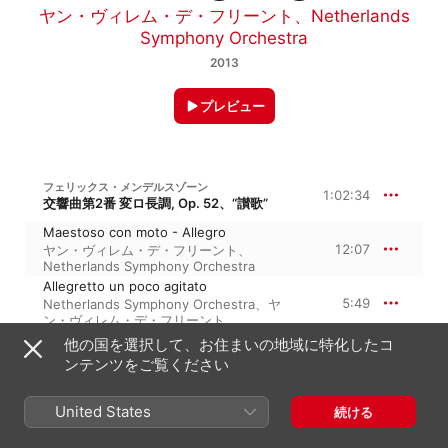
ヤン・ヴィレム・デ・フリーント
、
Netherlands
Symphony Orchestra
2013
プレビュー
フェリックス・メンデルスゾーン
1:02:34
交響曲第2番 変ロ長調, Op. 52、“讃歌”
Maestoso con moto - Allegro
12:07
ヤン・ヴィレム・デ・フリーント
、
Netherlands Symphony Orchestra
Allegretto un poco agitato
5:49
Netherlands Symphony Orchestra
、
ヤ
ン・ヴィレム・デ・フリーント
Adagio religioso
他の国を選択して、お住まいの地域に特化したコ
6:09
ヤン・ヴィレム・デ・フリーント
、
ンテンツをご覧ください
Netherlands Symphony Orchestra
Allegro moderato maestoso - Animato
United States
ユディト・ファン・ワンロイ
、
Consensus
続ける
1:37
Vocalis
、
ヤン・ヴィレム・デ・フリーン
ト
、
Netherlands Symphony Orchestra