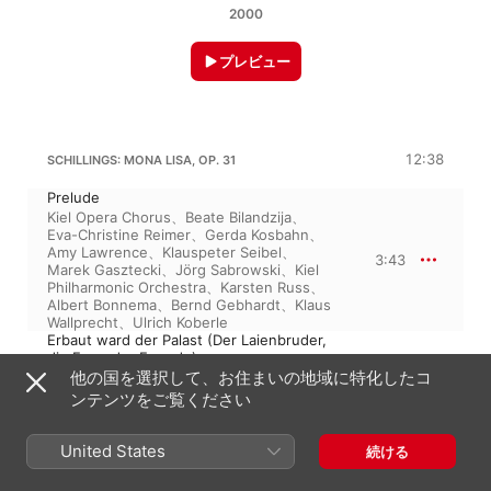
2000
プレビュー
12:38
SCHILLINGS: MONA LISA, OP. 31
Prelude
Kiel Opera Chorus
、
Beate Bilandzija
、
Eva-Christine Reimer
、
Gerda Kosbahn
、
Amy Lawrence
、
Klauspeter Seibel
、
3:43
Marek Gasztecki
、
Jörg Sabrowski
、
Kiel
Philharmonic Orchestra
、
Karsten Russ
、
Albert Bonnema
、
Bernd Gebhardt
、
Klaus
Wallprecht
、
Ulrich Koberle
Erbaut ward der Palast (Der Laienbruder,
die Frau, der Fremde)
他の国を選択して、お住まいの地域に特化したコ
Klauspeter Seibel
、
Jörg Sabrowski
、
Kiel
Philharmonic Orchestra
、
Eva-Christine
ンテンツをご覧ください
Reimer
、
Marek Gasztecki
、
Albert
8:54
Bonnema
、
Bernd Gebhardt
、
Karsten
Russ
、
Kiel Opera Chorus
、
Beate
United States
続ける
Bilandzija
、
Gerda Kosbahn
、
Klaus
Wallprecht
、
Ulrich Koberle
、
Amy