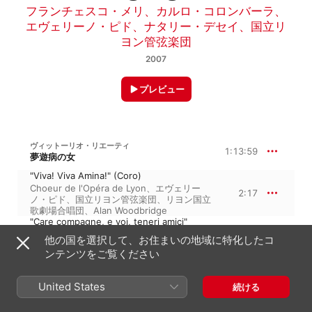
フランチェスコ・メリ
、
カルロ・コロンバーラ
、
エヴェリーノ・ピド
、
ナタリー・デセイ
、
国立リ
ヨン管弦楽団
2007
プレビュー
ヴィットーリオ・リエーティ
1:13:59
夢遊病の女
"Viva! Viva Amina!" (Coro)
Choeur de l'Opéra de Lyon
、
エヴェリー
2:17
ノ・ピド
、
国立リヨン管弦楽団
、
リヨン国立
歌劇場合唱団
、
Alan Woodbridge
"Care compagne, e voi, teneri amici"
(Amina, Coro)
他の国を選択して、お住まいの地域に特化したコ
5:20
ナタリー・デセイ
、
エヴェリーノ・ピド
、
ンテンツをご覧ください
Choeur de l'Opéra de Lyon
、
国立リヨン管
弦楽団
"Sovra il sen la man mi posa" (Amina,
United States
続ける
Teresa, Coro)
ナタリー・デセイ
、
エヴェリーノ・ピド
、
4:36