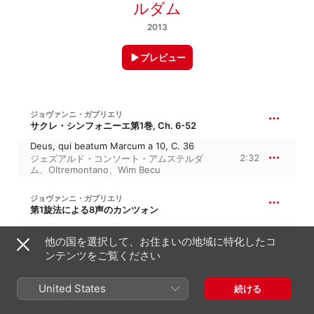
ルダム
2013
プレビュー
ジョヴァンニ・ガブリエリ
サクレ・シンフォニーエ第1巻, Ch. 6-52
Deus, qui beatum Marcum a 10, C. 36
2:32
ジェズアルド・コンソート・アムステルダ
ム
、
Oltremontano
、
Wim Becu
ジョヴァンニ・ガブリエリ
第1旋法による8声のカンツォン
Canzon primi toni a 8
他の国を選択して、お住まいの地域に特化したコ
3:48
Wim Becu
、
Oltremontano
ンテンツをご覧ください
ジョヴァンニ・ガブリエリ
United States
13:34
続ける
サクレ・シンフォニーエ第1巻, Ch. 6-52