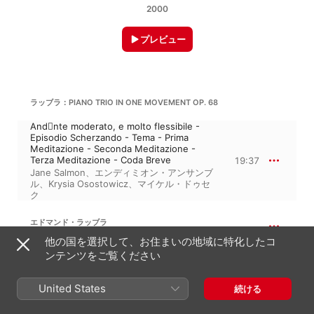
2000
プレビュー
ラッブラ：PIANO TRIO IN ONE MOVEMENT OP. 68
Andnte moderato, e molto flessibile -
Episodio Scherzando - Tema - Prima
Meditazione - Seconda Meditazione -
Terza Meditazione - Coda Breve
19:37
Jane Salmon
、
エンディミオン・アンサンブ
ル
、
Krysia Osostowicz
、
マイケル・ドゥセ
ク
エドマンド・ラッブラ
悲しみの心による瞑想曲, Op. 67
他の国を選択して、お住まいの地域に特化したコ
Meditazioni Sopra 'Cœurs Désolés' Op.
ンテンツをご覧ください
67 for Oboe and Piano
5:19
エンディミオン・アンサンブル
、
マイケル・
United States
ドゥセク
、
Melinda Maxwell
続ける